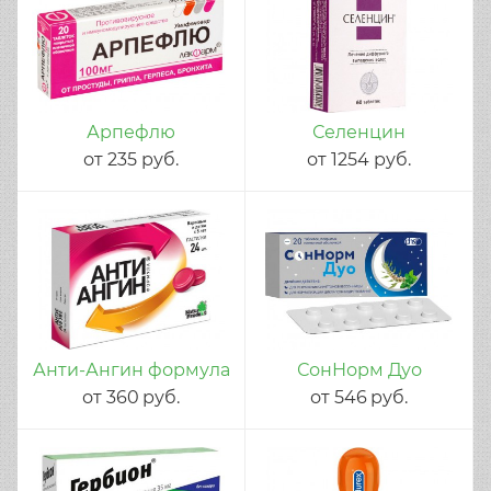
Арпефлю
Селенцин
от
235
руб.
от
1254
руб.
Анти-Ангин формула
СонНорм Дуо
от
360
руб.
от
546
руб.