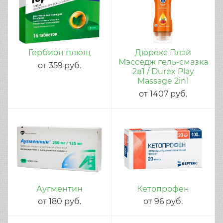
Гербион плющ
Дюрекс Плэй
Мэсседж гель-смазка
от
359
руб.
2в1 / Durex Play
Massage 2in1
от
1407
руб.
Аугментин
Кетопрофен
от
180
руб.
от
96
руб.