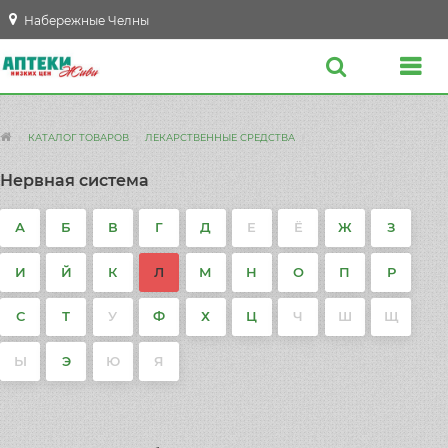
Набережные Челны
КАТАЛОГ ТОВАРОВ
ЛЕКАРСТВЕННЫЕ СРЕДСТВА
Нервная система
А
Б
В
Г
Д
Е
Ё
Ж
З
И
Й
К
Л
М
Н
О
П
Р
С
Т
У
Ф
Х
Ц
Ч
Ш
Щ
Ы
Э
Ю
Я