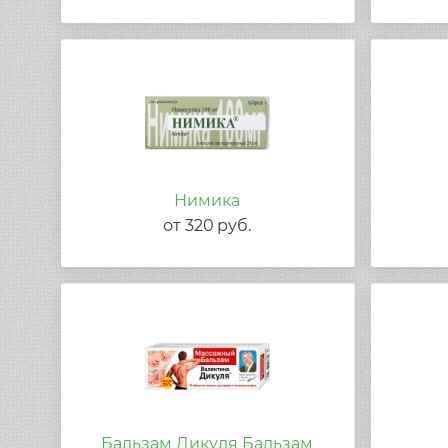
Нимика
от
320
руб.
Бальзам Дикуля Бальзам