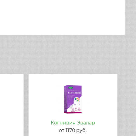
Когнивия Эвалар
от
1170
руб.