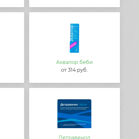
Аквалор беби
от
314
руб.
Детравенол