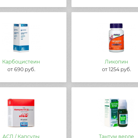
Карбоцистеин
Ликопин
от
690
руб.
от
1254
руб.
АСД / Капсулы
Тантум верде