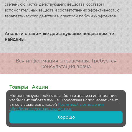
степенью очистки действующего вещества, составом
вспомогательных веществ и соответственно эффективностью
терапевтического действия и спектром побочных эффектов.
Аналоги с таким же действующим веществом не
найдены
Вся информация справочная. Требуется
консультация врача
Товары
Акции
Мы используем cookies для сбора и анализа информации,
чтобы сайт работал лучше. Продолжая использовать сайт,
О компании
вы соглашаетесь с нашей
Политикой в отношении
обработки персональных данных
.
Общество с ограниченной ответственностью "АПТЕКИ ЖИВИ"
Хорошо
Политика обработки персональных данных