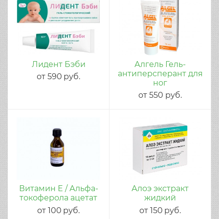
Лидент Бэби
Алгель Гель-
антиперсперант для
от
590
руб.
ног
от
550
руб.
Витамин Е / Альфа-
Алоэ экстракт
токоферола ацетат
жидкий
от
100
руб.
от
150
руб.