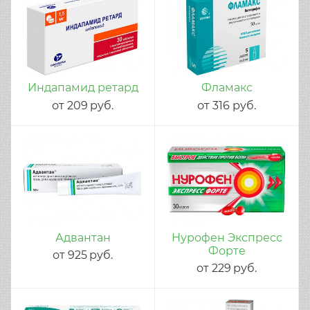
Индапамид ретард
Фламакс
от
209
руб.
от
316
руб.
Адвантан
Нурофен Экспресс
Форте
от
925
руб.
от
229
руб.