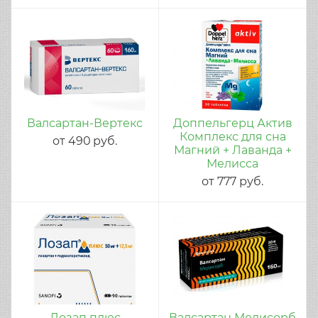
Валсартан-Вертекс
Доппельгерц Актив
Комплекс для сна
от
490
руб.
Магний + Лаванда +
Мелисса
от
777
руб.
Лозап плюс
Валсартан Медисорб